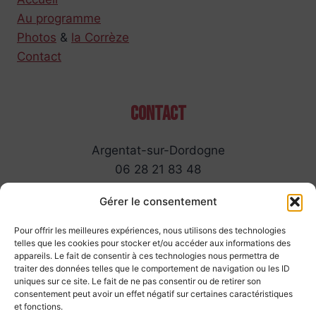
Au programme
Photos
&
la Corrèze
Contact
Contact
Argentat-sur-Dordogne
06 28 21 83 48
Nous envoyer un mail
Gérer le consentement
Pour offrir les meilleures expériences, nous utilisons des technologies
telles que les cookies pour stocker et/ou accéder aux informations des
appareils. Le fait de consentir à ces technologies nous permettra de
traiter des données telles que le comportement de navigation ou les ID
uniques sur ce site. Le fait de ne pas consentir ou de retirer son
consentement peut avoir un effet négatif sur certaines caractéristiques
Liens importants
et fonctions.