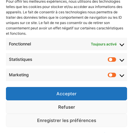
Pour offrir les meilleures expériences, nous utilisons des technologies
telles que les cookies pour stocker et/ou accéder aux informations des
appareils. Le fait de consentir à ces technologies nous permettra de
traiter des données telles que le comportement de navigation ou les ID
uniques sur ce site. Le fait de ne pas consentir ou de retirer son
consentement peut avoir un effet négatif sur certaines caractéristiques
Liens importants
et fonctions.
Fonctionnel
Toujours activé
Règlement radeaux
Fiche d'enregistrement
Statistiques
Information aux équipages
Marketing
© 2026 Tous sur le pont - Par
BIWAPI
Accepter
Refuser
Mentions légales
׀
Politique de confidentialité
I
Plan du site
Enregistrer les préférences