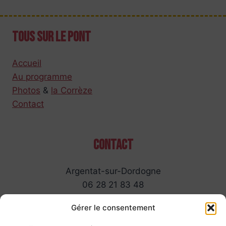
Tous sur le pont
Accueil
Au programme
Photos
&
la Corrèze
Contact
Contact
Argentat-sur-Dordogne
06 28 21 83 48
Nous envoyer un mail
Gérer le consentement