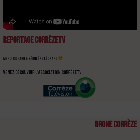
REPORTAGE corrèzeTV
Merci richard & ségolène LéONARD
Venez découvrir l’association CorrèzeTv …
Drone corrèze